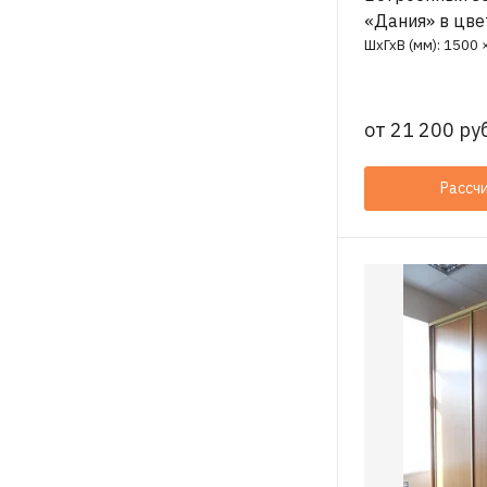
«Дания» в цве
ШхГхВ (мм): 1500 
от
21 200 руб
Рассч