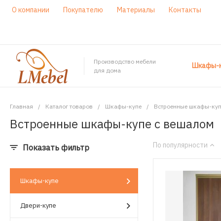
О компании
Покупателю
Материалы
Контакты
Производство мебели
Шкафы-к
для дома
Главная
/
Каталог товаров
/
Шкафы-купе
/
Встроенные шкафы-куп
Встроенные шкафы-купе с вешалом
По популярности
Показать фильтр
Шкафы-купе
Двери-купе