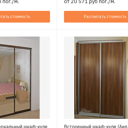
 пог./м.
от
20 571 руб пог./м.
итать стоимость
Рассчитать стоимость
еркальный шкаф-купе
Встроенный шкаф-купе (Аид