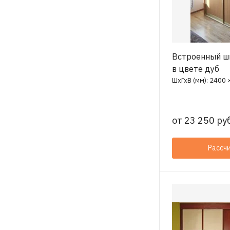
Встроенный ш
в цвете дуб
ШхГхВ (мм): 2400 
от
23 250 руб
Рассч