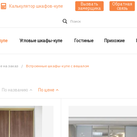
Вызвать
Обратная
Калькулятор шкафов-купе
замерщика
связь
Поиск
упе
Угловые шкафы-купе
Гостиные
Прихожие
е на заказ
/
Встроенные шкафы-купе с вешалом
По названию
По цене