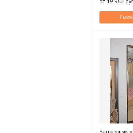
от
19 963 руб
Рассч
Встроенный з