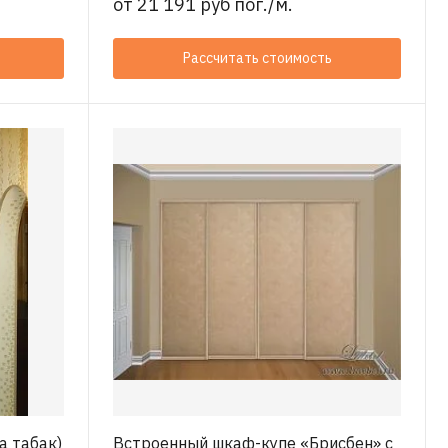
от
21 191 руб пог./м.
Рассчитать стоимость
а табак)
Встроенный шкаф-купе «Брисбен» с