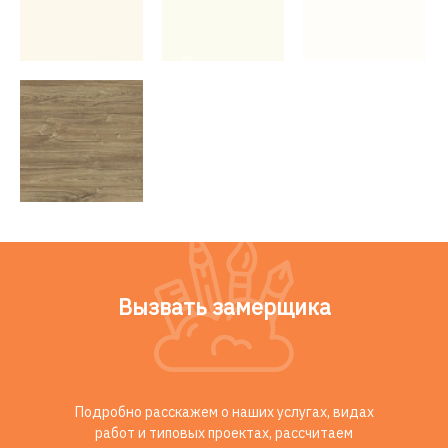
Вызвать замерщика
Подробно расскажем о наших услугах, видах
работ и типовых проектах, рассчитаем