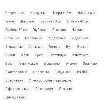
Встроенные
Корпусные
Ширина 3 м
Ширина 4 м
Узкие
Широкие
Глубина 40 см
Глубина 45 см
Глубина 60 см
Глубокие
Высокие
Низкие
Большие
Маленькие
2-дверные
3-дверные
4-дверные
Светлые
Темные
Бук
Венге
Вишня
Клен
Орех
В гостиную
В детскую
В зал
В прихожую
В спальню
Эконом
Элитные
С антресолью
С полками
С ящиками
Из ДСП
С зеркалом
С пескоструйным рисунком
С фотопечатью
Со стеклом
Для книг
Для одежды