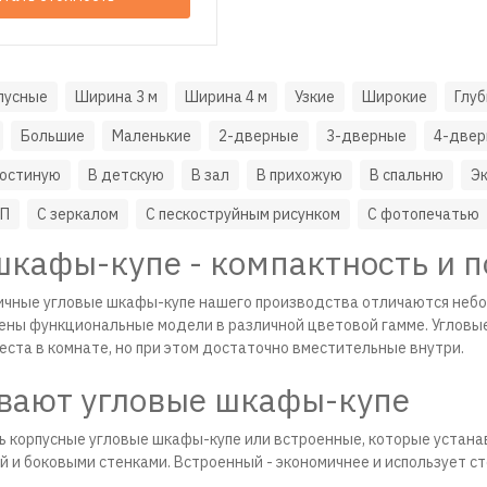
пусные
Ширина 3 м
Ширина 4 м
Узкие
Широкие
Глуб
Большие
Маленькие
2-дверные
3-дверные
4-две
гостиную
В детскую
В зал
В прихожую
В спальню
Э
СП
С зеркалом
С пескоструйным рисунком
С фотопечатью
шкафы-купе - компактность и 
ичные угловые шкафы-купе нашего производства отличаются небо
ены функциональные модели в различной цветовой гамме. Угловые
ста в комнате, но при этом достаточно вместительные внутри.
вают угловые шкафы-купе
ть корпусные угловые шкафы-купе или встроенные, которые устана
й и боковыми стенками. Встроенный - экономичнее и использует с