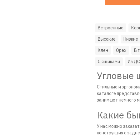
Встроенные
Кор
Высокие
Низкие
Клен
Орех
В 
С ящиками
Из Д
Угловые 
Стильные и эргоном
каталоге представл
занимают немного ме
Какие бы
У нас можно заказа
конструкция с задне