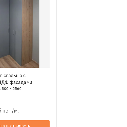
в спальню с
МДФ фасадами
× 800 × 2560
 пог./м.
итать стоимость