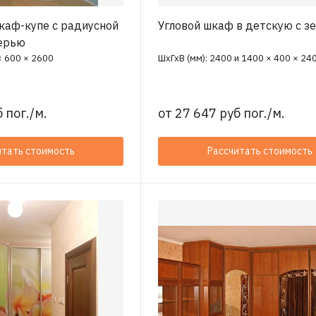
каф-купе с радиусной
Угловой шкаф в детскую с з
ерью
× 600 × 2600
ШхГхВ (мм): 2400 и 1400 × 400 × 24
 пог./м.
от
27 647 руб пог./м.
итать стоимость
Рассчитать стоимость