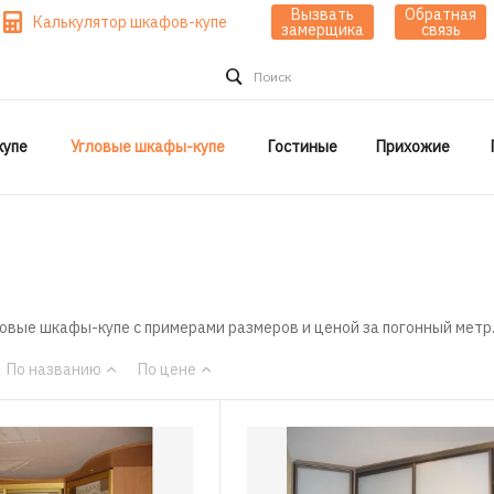
Вызвать
Обратная
Калькулятор шкафов-купе
замерщика
связь
Поиск
упе
Угловые шкафы-купе
Гостиные
Прихожие
ловые шкафы-купе с примерами размеров и ценой за погонный метр
По названию
По цене