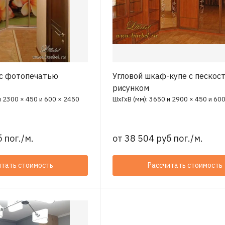
 с фотопечатью
Угловой шкаф-купе с пескос
рисунком
и 2300 × 450 и 600 × 2450
ШхГхВ (мм): 3650 и 2900 × 450 и 60
 пог./м.
от
38 504 руб пог./м.
итать стоимость
Рассчитать стоимость