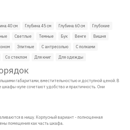
ина 40 см
Глубина 45 см
Глубина 60 см
Глубокие
рные
Светлые
Темные
Бук
Венге
Вишня
коном
Элитные
С антресолью
С полками
Со стеклом
Для книг
Для одежды
порядок
льшими габаритами, вместительностью и доступной ценой. В
 шкафы-купе сочетают удобство и практичность. Они
вливаются в нишу. Корпусный вариант - полноценная
тены помещения как часть шкафа.