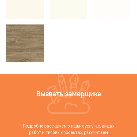
Вызвать замерщика
Подробно расскажем о наших услугах, видах
работ и типовых проектах, рассчитаем