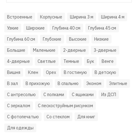
Встроенные
Корпусные
Ширина 3 м
Ширина 4 м
Узкие
Широкие
Глубина 40 см
Глубина 45 см
Глубина 60 см
Глубокие
Высокие
Низкие
Большие
Маленькие
2-дверные
3-дверные
4-дверные
Светлые
Темные
Бук
Венге
Вишня
Клен
Орех
В гостиную
В детскую
В зал
В прихожую
В спальню
Эконом
Элитные
С антресолью
С полками
С ящиками
Из ДСП
С зеркалом
С пескоструйным рисунком
С фотопечатью
Со стеклом
Для книг
Для одежды