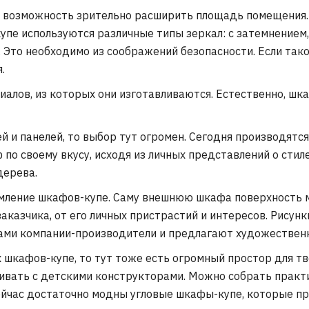
 возможность зрительно расширить площадь помещения.
упе используются различные типы зеркал: с затемнением,
Это необходимо из соображений безопасности. Если такое
.
иалов, из которых они изготавливаются. Естественно, шк
й и панелей, то выбор тут огромен. Сегодня производят
о своему вкусу, исходя из личных представлений о стил
дерева.
мление шкафов-купе. Саму внешнюю шкафа поверхность м
аказчика, от его личных пристрастий и интересов. Рисунки
 сами компании-производители и предлагают художестве
 шкафов-купе, то тут тоже есть огромный простор для т
нивать с детскими конструкторами. Можно собрать практи
Сейчас достаточно модны угловые шкафы-купе, которые пр