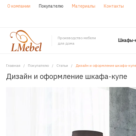
О компании
Покупателю
Материалы
Контакты
Производство мебели
Шкафы-к
для дома
Главная
/
Покупателю
/
Статьи
/
Дизайн и оформление шкафа-куп
Дизайн и оформление шкафа-купе