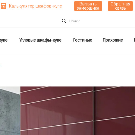
Вызвать
Обратная
Калькулятор шкафов-купе
замерщика
связь
Поиск
упе
Угловые шкафы-купе
Гостиные
Прихожие
е