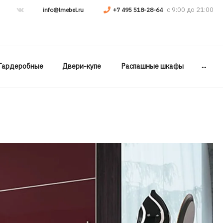
info@lmebel.ru
+7 495 518-28-64
...
Гардеробные
Двери-купе
Распашные шкафы