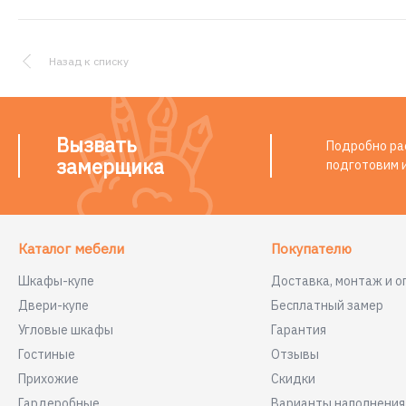
Назад к списку
Вызвать
Подробно рас
замерщика
подготовим 
Каталог мебели
Покупателю
Шкафы-купе
Доставка, монтаж и о
Двери-купе
Бесплатный замер
Угловые шкафы
Гарантия
Гостиные
Отзывы
Прихожие
Скидки
Гардеробные
Варианты наполнени