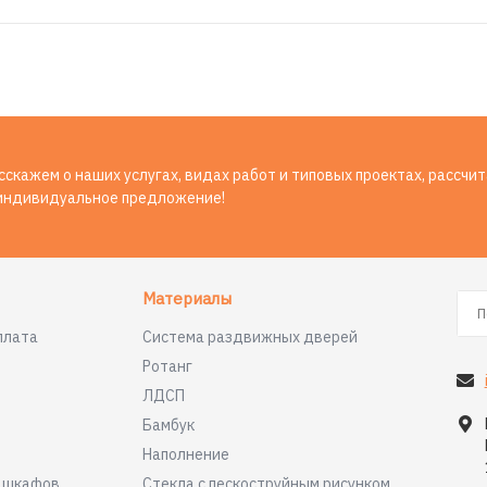
скажем о наших услугах, видах работ и типовых проектах, рассчи
индивидуальное предложение!
Материалы
плата
Система раздвижных дверей
Ротанг
ЛДСП
Бамбук
Наполнение
я шкафов
Стекла с пескоструйным рисунком