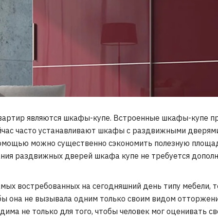
ртир являются шкафы-купе. Встроенные шкафы-купе пре
йчас часто устанавливают шкафы с раздвижными дверями
х помощью можно существенно сэкономить полезную площ
ания раздвижных дверей шкафа купе не требуется допол
амых востребованных на сегодняшний день типу мебели, т
обы она не вызывала одним только своим видом отторжен
дима не только для того, чтобы человек мог оценивать св