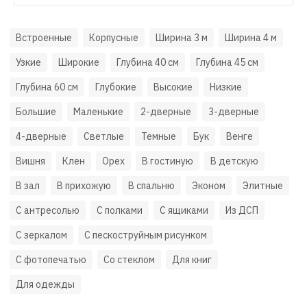
Встроенные
Корпусные
Ширина 3 м
Ширина 4 м
Узкие
Широкие
Глубина 40 см
Глубина 45 см
Глубина 60 см
Глубокие
Высокие
Низкие
Большие
Маленькие
2-дверные
3-дверные
4-дверные
Светлые
Темные
Бук
Венге
Вишня
Клен
Орех
В гостиную
В детскую
В зал
В прихожую
В спальню
Эконом
Элитные
С антресолью
С полками
С ящиками
Из ДСП
С зеркалом
С пескоструйным рисунком
С фотопечатью
Со стеклом
Для книг
Для одежды