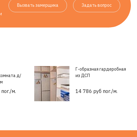
Вызвать замерщика
Задать вопрос
и
Г-образная гардеробная
комната д/
из ДСП
мм
пог./м.
14 786 руб пог./м.