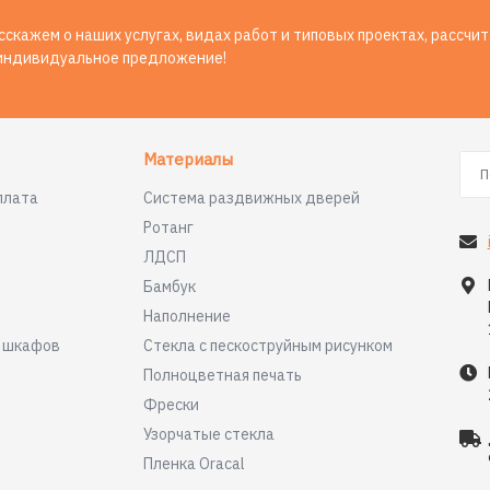
скажем о наших услугах, видах работ и типовых проектах, рассчи
индивидуальное предложение!
Материалы
плата
Система раздвижных дверей
Ротанг
ЛДСП
Бамбук
Наполнение
я шкафов
Стекла с пескоструйным рисунком
Полноцветная печать
Фрески
Узорчатые стекла
Пленка Oracal