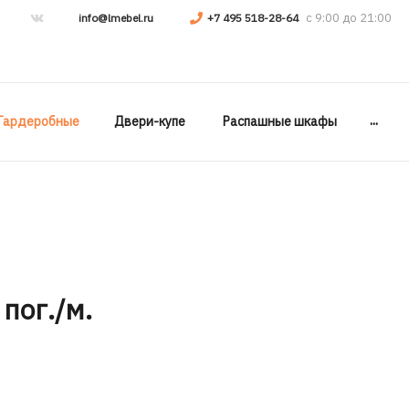
info@lmebel.ru
+7 495 518-28-64
...
Гардеробные
Двери-купе
Распашные шкафы
 пог./м.