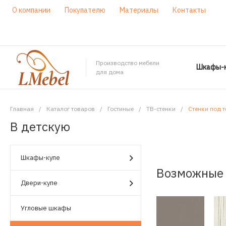
О компании
Покупателю
Материалы
Контакты
Производство мебели
Шкафы-к
для дома
Главная
/
Каталог товаров
/
Гостиные
/
ТВ-стенки
/
Стенки под т
В детскую
Шкафы-купе
Возможные 
Двери-купе
Угловые шкафы