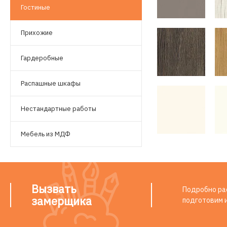
Гостиные
Прихожие
Гардеробные
Распашные шкафы
Нестандартные работы
Мебель из МДФ
Вызвать
Подробно рас
замерщика
подготовим 