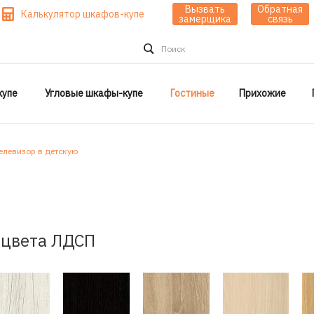
Вызвать
Обратная
Калькулятор шкафов-купе
замерщика
связь
Поиск
упе
Угловые шкафы-купе
Гостиные
Прихожие
елевизор в детскую
цвета ЛДСП