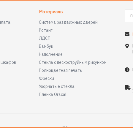
Материалы
плата
Система раздвижных дверей
Ротанг
ЛДСП
Бамбук
Наполнение
я шкафов
Стекла с пескоструйным рисунком
Полноцветная печать
Фрески
Узорчатые стекла
Пленка Oracal