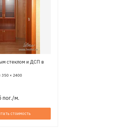
ым стеклом и ДСП в
× 350 × 2400
 пог./м.
итать стоимость