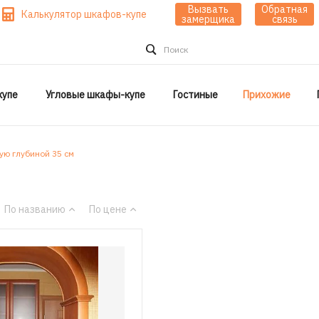
Вызвать
Обратная
Калькулятор шкафов-купе
замерщика
связь
Поиск
упе
Угловые шкафы-купе
Гостиные
Прихожие
ю глубиной 35 см
По названию
По цене