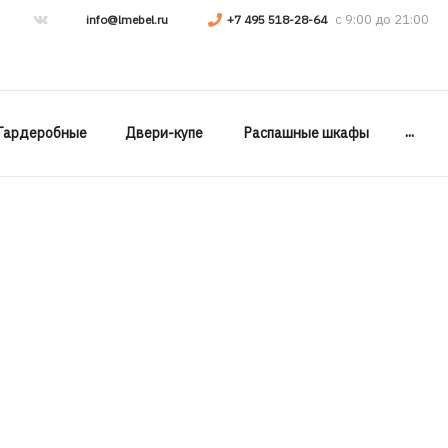
info@lmebel.ru
+7 495 518-28-64
...
Гардеробные
Двери-купе
Распашные шкафы