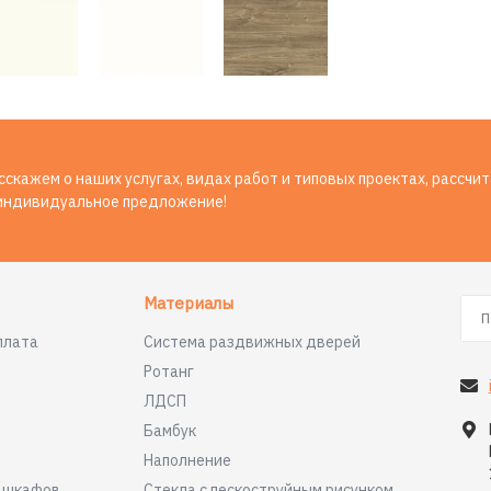
скажем о наших услугах, видах работ и типовых проектах, рассчи
индивидуальное предложение!
Материалы
плата
Система раздвижных дверей
Ротанг
ЛДСП
Бамбук
Наполнение
я шкафов
Стекла с пескоструйным рисунком