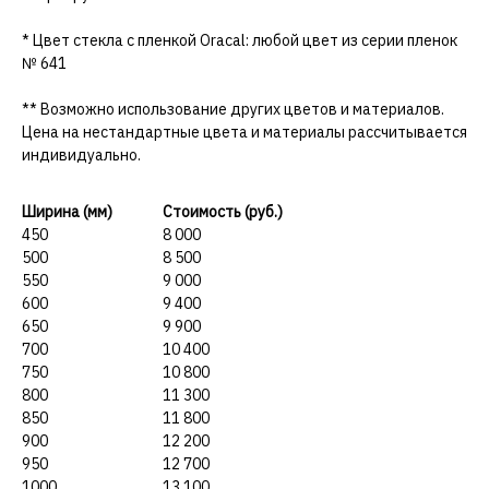
* Цвет стекла с пленкой Oracal: любой цвет из серии пленок
№ 641
** Возможно использование других цветов и материалов.
Цена на нестандартные цвета и материалы рассчитывается
индивидуально.
Ширина (мм)
Стоимость (руб.)
450
8 000
500
8 500
550
9 000
600
9 400
650
9 900
700
10 400
750
10 800
800
11 300
850
11 800
900
12 200
950
12 700
1000
13 100