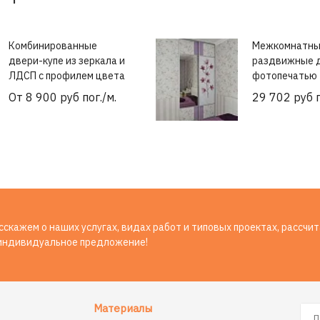
Комбинированные
Межкомнатн
двери-купе из зеркала и
раздвижные д
ЛДСП с профилем цвета
фотопечатью
шампань
От 8 900 руб пог./м.
29 702 руб п
скажем о наших услугах, видах работ и типовых проектах, рассчи
индивидуальное предложение!
Материалы