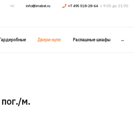
info@lmebel.ru
+7 495 518-28-64
...
Гардеробные
Двери-купе
Распашные шкафы
 пог./м.