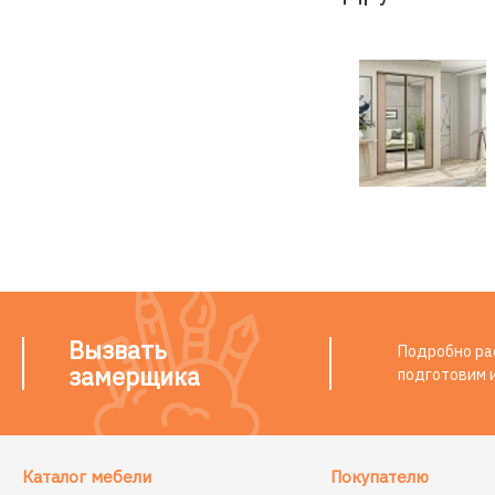
Вызвать
Подробно рас
замерщика
подготовим 
Каталог мебели
Покупателю