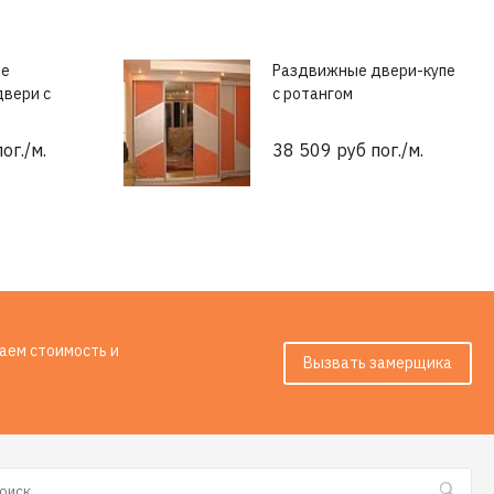
ые
Раздвижные двери-купе
вери с
с ротангом
ог./м.
38 509 руб пог./м.
таем стоимость и
Вызвать замерщика