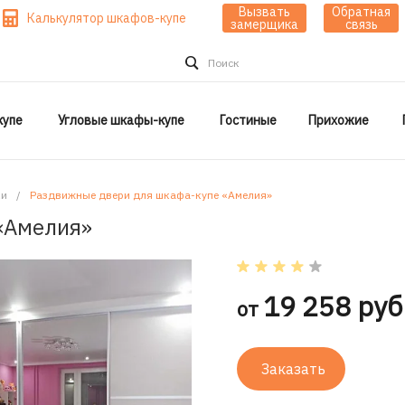
Вызвать
Обратная
Калькулятор шкафов-купе
замерщика
связь
Поиск
упе
Угловые шкафы-купе
Гостиные
Прихожие
ки
/
Раздвижные двери для шкафа-купе «Амелия»
«Амелия»
19 258 руб
от
Заказать