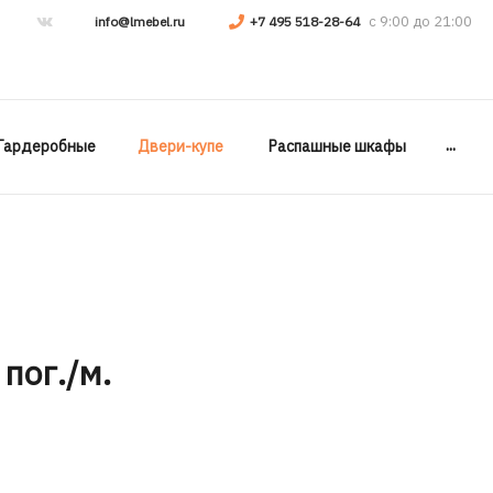
info@lmebel.ru
+7 495 518-28-64
...
Гардеробные
Двери-купе
Распашные шкафы
 пог./м.