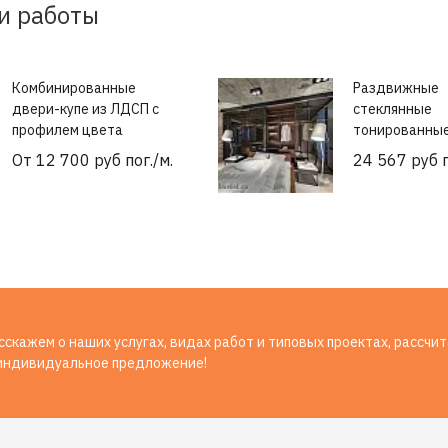
и работы
Комбинированные
Раздвижные
двери-купе из ЛДСП с
стеклянные
профилем цвета
тонированны
матовое золото
От 12 700 руб пог./м.
24 567 руб п
скажем о наших услугах, видах работ и типовых проектах, рассчи
индивидуальное предложение!