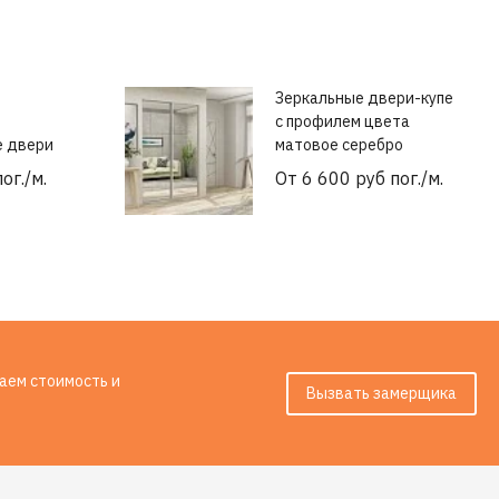
Зеркальные двери-купе
с профилем цвета
е двери
матовое серебро
ог./м.
От 6 600 руб пог./м.
таем стоимость и
Вызвать замерщика