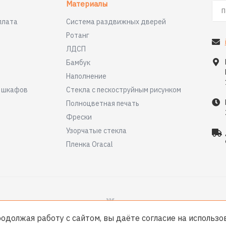
Материалы
плата
Система раздвижных дверей
Ротанг
ЛДСП
Бамбук
Наполнение
я шкафов
Стекла с пескоструйным рисунком
Полноцветная печать
Фрески
Узорчатые стекла
Пленка Oracal
родолжая работу с сайтом, вы даёте согласие на использ