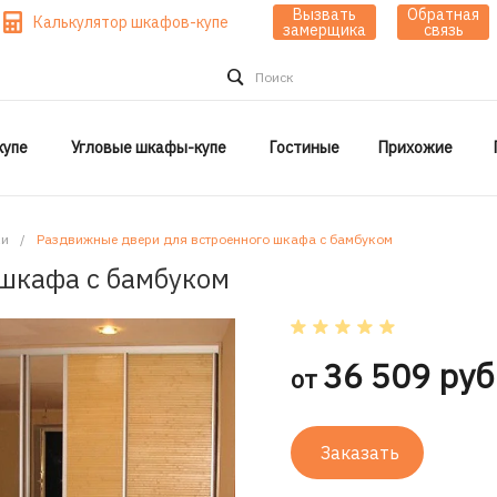
Вызвать
Обратная
Калькулятор шкафов-купе
замерщика
связь
Поиск
упе
Угловые шкафы-купе
Гостиные
Прихожие
ки
/
Раздвижные двери для встроенного шкафа с бамбуком
шкафа с бамбуком
36 509 руб
от
Заказать