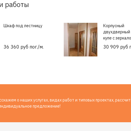
и работы
Шкаф под лестницу
Корпусный
двухдверный
купе с зеркал
36 360 руб пог./м.
30 909 руб п
скажем о наших услугах, видах работ и типовых проектах, рассчи
индивидуальное предложение!