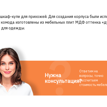
шкаф-купе для прихожей. Для создания корпуса были ис
комода изготовлены из мебельных плит МДФ оттенка «ду
и для одежды.
Ответим на
Нужна
вопросы, точно
консультация?
рассчитаем
стоимость мебел