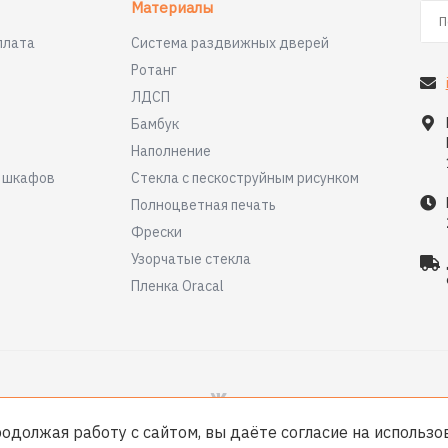
Материалы
плата
Система раздвижных дверей
Ротанг
ЛДСП
Бамбук
Наполнение
я шкафов
Стекла с пескоструйным рисунком
Полноцветная печать
Фрески
Узорчатые стекла
Пленка Oracal
родолжая работу с сайтом, вы даёте согласие на использ