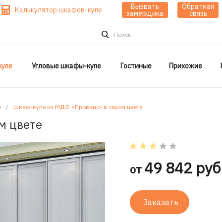
Вызвать
Обратная
Калькулятор шкафов-купе
замерщика
связь
Поиск
упе
Угловые шкафы-купе
Гостиные
Прихожие
е
/
Шкаф-купе из МДФ «Прованс» в сером цвете
м цвете
49 842 руб
от
Заказать