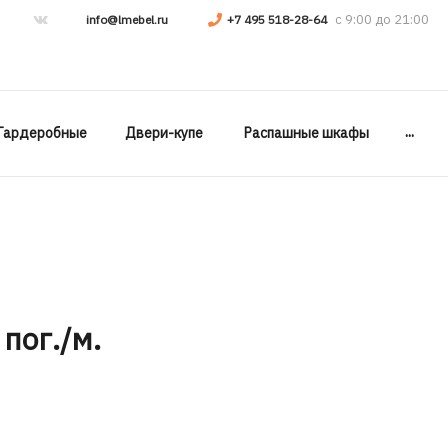
info@lmebel.ru
+7 495 518-28-64
...
Гардеробные
Двери-купе
Распашные шкафы
 пог./м.