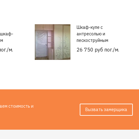
Шкаф-купе с
 шкаф-
антресолью и
ом
пескоструйным
рисунком
ог./м.
26 750 руб пог./м.
таем стоимость и
Вызвать замерщика