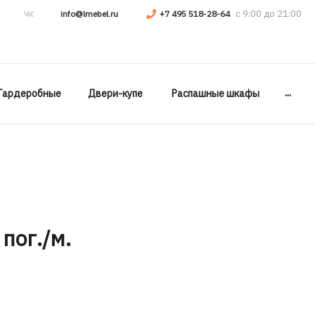
info@lmebel.ru
+7 495 518-28-64
...
Гардеробные
Двери-купе
Распашные шкафы
 пог./м.