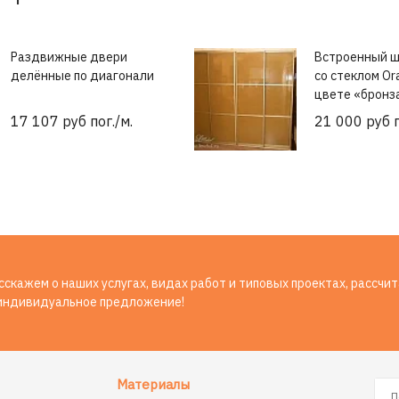
Раздвижные двери
Встроенный ш
делённые по диагонали
со стеклом Or
цвете «бронз
17 107 руб пог./м.
21 000 руб п
скажем о наших услугах, видах работ и типовых проектах, рассчи
индивидуальное предложение!
Материалы