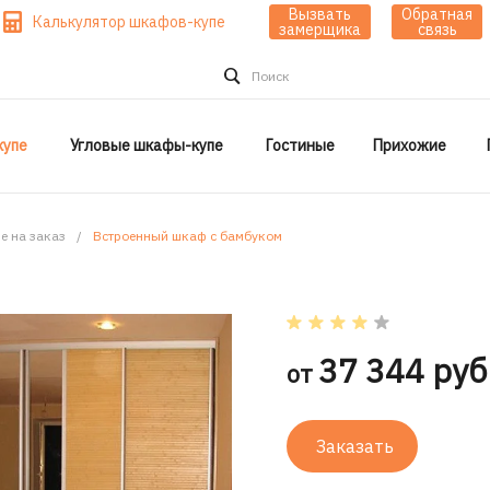
Вызвать
Обратная
Калькулятор шкафов-купе
замерщика
связь
Поиск
упе
Угловые шкафы-купе
Гостиные
Прихожие
е на заказ
/
Встроенный шкаф с бамбуком
37 344 руб
от
Заказать