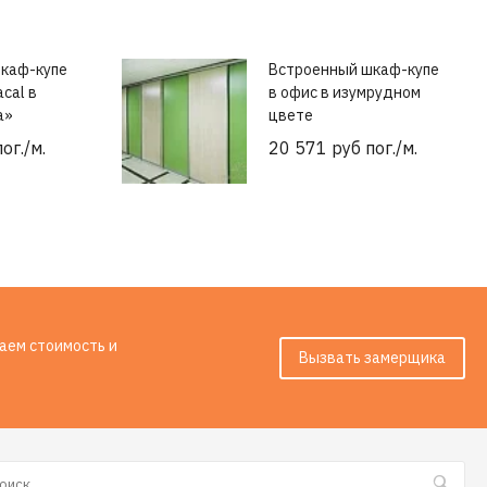
каф-купе
Встроенный шкаф-купе
acal в
в офис в изумрудном
а»
цвете
ог./м.
20 571 руб пог./м.
таем стоимость и
Вызвать замерщика