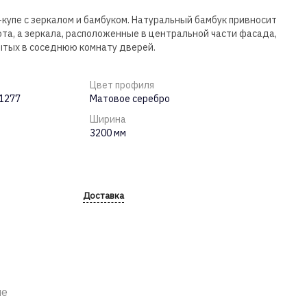
упе с зеркалом и бамбуком. Натуральный бамбук привносит
та, а зеркала, расположенные в центральной части фасада,
тых в соседнюю комнату дверей.
Цвет профиля
Н1277
Матовое серебро
Ширина
3200 мм
Доставка
ие