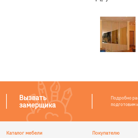
Вызвать
Подробно рас
замерщика
подготовим 
Каталог мебели
Покупателю