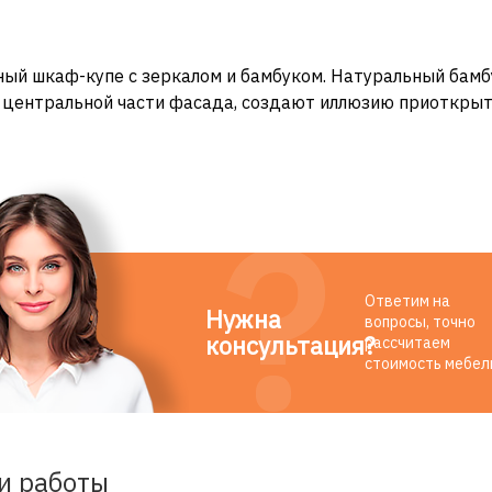
ый шкаф-купе с зеркалом и бамбуком. Натуральный бамбу
 центральной части фасада, создают иллюзию приоткрыт
Ответим на
Нужна
вопросы, точно
консультация?
рассчитаем
стоимость мебел
и работы