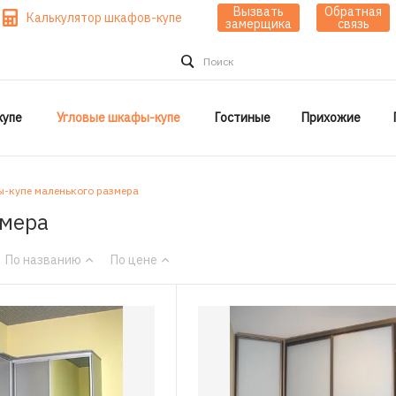
Вызвать
Обратная
Калькулятор шкафов-купе
замерщика
связь
Поиск
упе
Угловые шкафы-купе
Гостиные
Прихожие
-купе маленького размера
змера
По названию
По цене