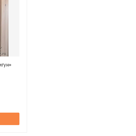
игун»