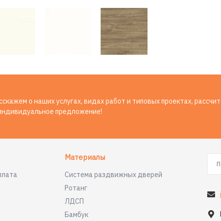
скажем о наших услугах, видах работ и типовых проектах, рассчи
индивидуальное предложение!
Материалы
плата
Система раздвижных дверей
Ротанг
ЛДСП
Бамбук