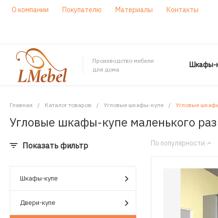
О компании
Покупателю
Материалы
Контакты
Производство мебели
Шкафы-к
для дома
Главная
/
Каталог товаров
/
Угловые шкафы-купе
/
Угловые шкафы
Угловые шкафы-купе маленького ра
По популярности
Показать фильтр
Шкафы-купе
Двери-купе