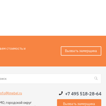
таем стоимость и
Вызвать замерщика
info@lmebel.ru
+7 495 518-28-64
МО, городской округ
Вызвать замерщика