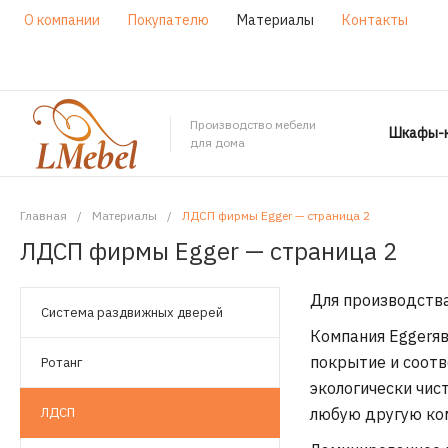
О компании
Покупателю
Материалы
Контакты
Производство мебели
Шкафы-к
для дома
Главная
/
Материалы
/
ЛДСП фирмы Egger — страница 2
ЛДСП фирмы Egger — страница 2
Для производств
Система раздвижных дверей
Компания
Egger
я
покрытие и соотв
Ротанг
экологически чис
ЛДСП
любую другую ком