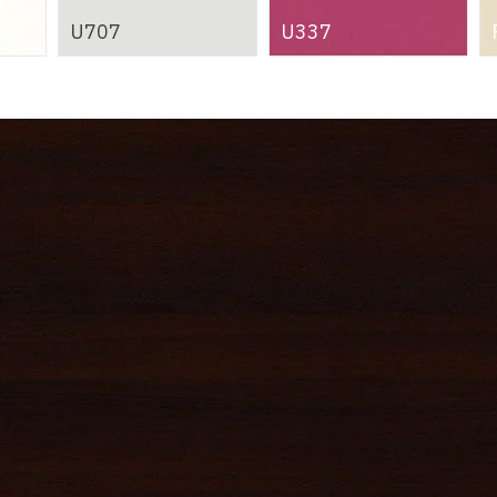
U707
U337