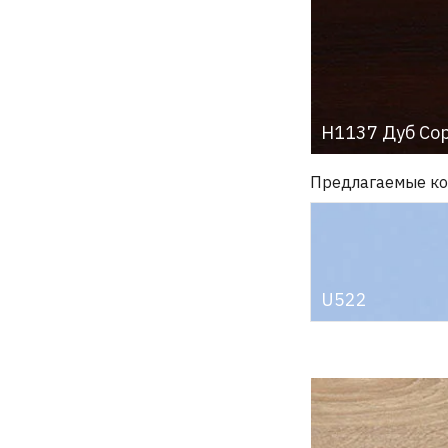
H1137 Дуб Со
Предлагаемые к
U522