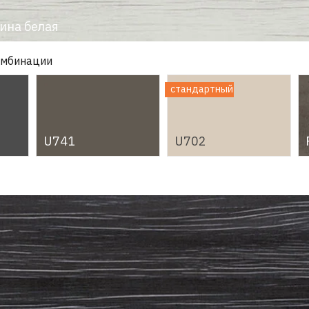
ина белая
омбинации
U741
U702