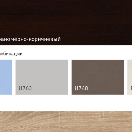
рано чёрно-коричневый
омбинации
U763
U748