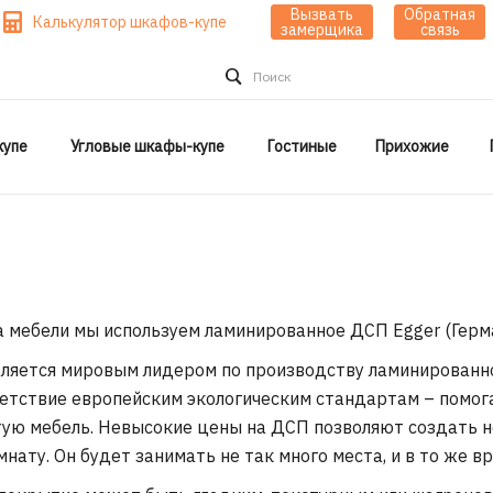
Вызвать
Обратная
Калькулятор шкафов-купе
замерщика
связь
Поиск
упе
Угловые шкафы-купе
Гостиные
Прихожие
а мебели мы используем ламинированное ДСП
Egger
(Герм
вляется мировым лидером по производству ламинированно
етствие европейским экологическим стандартам – помог
тую мебель. Невысокие цены на ДСП позволяют создать 
нату. Он будет занимать не так много места, и в то же 