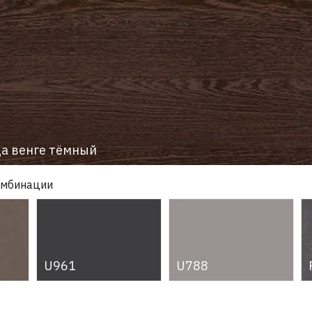
а венге тёмный
омбинации
U961
U788