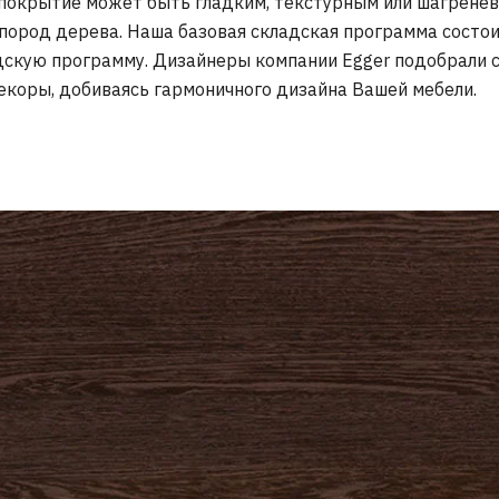
покрытие может быть гладким, текстурным или шагренев
пород дерева. Наша базовая складская программа состои
дскую программу. Дизайнеры компании Egger подобрали 
коры, добиваясь гармоничного дизайна Вашей мебели.