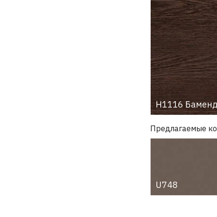
H1116 Баменд
Предлагаемые к
U748