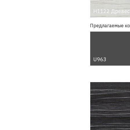
H1122 Древес
Предлагаемые к
U963