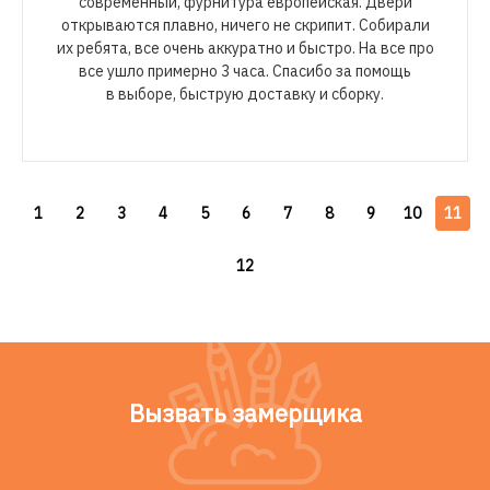
современный, фурнитура европейская. Двери
открываются плавно, ничего не скрипит. Собирали
их ребята, все очень аккуратно и быстро. На все про
все ушло примерно 3 часа. Спасибо за помощь
в выборе, быструю доставку и сборку.
1
2
3
4
5
6
7
8
9
10
11
12
Вызвать замерщика