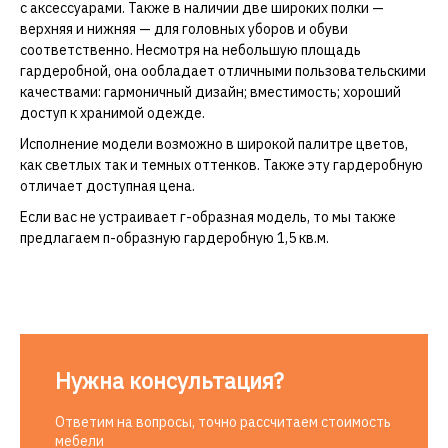
с аксессуарами. Также в наличии две широких полки —
верхняя и нижняя — для головных уборов и обуви
соответственно. Несмотря на небольшую площадь
гардеробной, она ообладает отличными пользовательскими
качествами: гармоничный дизайн; вместимость; хороший
доступ к хранимой одежде.
Исполнение модели возможно в широкой палитре цветов,
как светлых так и темных оттенков. Также эту гардеробную
отличает доступная цена.
Если вас не устраивает
г-образная
модель, то мы также
предлагаем
п-образную
гардеробную 1,5 кв.м.
Нужна консультация?
Ответим на вопросы, точно рассчитаем стоимость
мебели