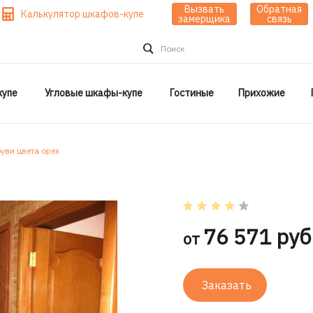
Вызвать
Обратная
Калькулятор шкафов-купе
замерщика
связь
Поиск
упе
Угловые шкафы-купе
Гостиные
Прихожие
уви цвета орех
76 571 руб
от
Заказать