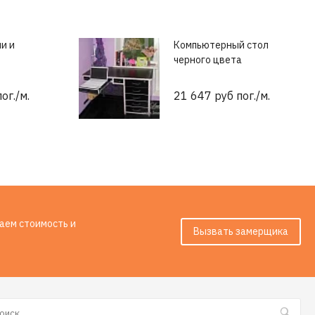
и и
Компьютерный стол
черного цвета
ог./м.
21 647 руб пог./м.
таем стоимость и
Вызвать замерщика