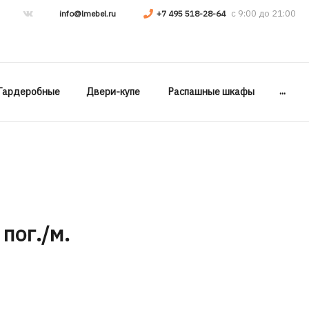
info@lmebel.ru
+7 495 518-28-64
...
Гардеробные
Двери-купе
Распашные шкафы
 пог./м.