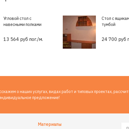
Угловой стол с
Стол с ящикам
навесными полками
тумбой
13 564 руб пог./м.
24 700 руб п
скажем о наших услугах, видах работ и типовых проектах, рассчи
индивидуальное предложение!
Материалы