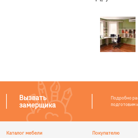
Вызвать
Подробно рас
замерщика
подготовим 
Каталог мебели
Покупателю