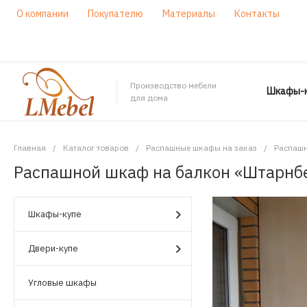
О компании
Покупателю
Материалы
Контакты
Производство мебели
Шкафы-к
для дома
Главная
/
Каталог товаров
/
Распашные шкафы на заказ
/
Распашн
Распашной шкаф на балкон «Штарнб
Шкафы-купе
Двери-купе
Угловые шкафы