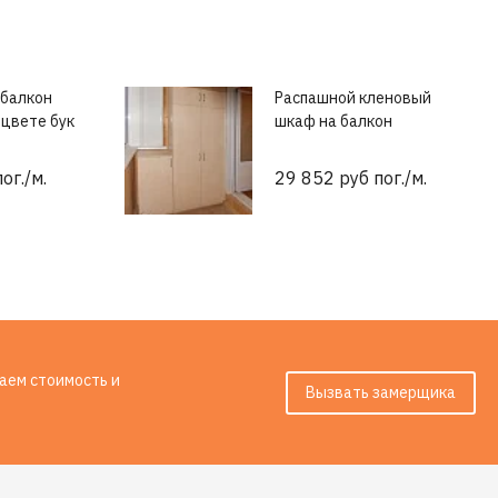
 балкон
Распашной кленовый
 цвете бук
шкаф на балкон
ог./м.
29 852 руб пог./м.
таем стоимость и
Вызвать замерщика