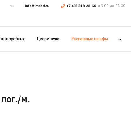
info@lmebel.ru
+7 495 518-28-64
...
Гардеробные
Двери-купе
Распашные шкафы
 пог./м.