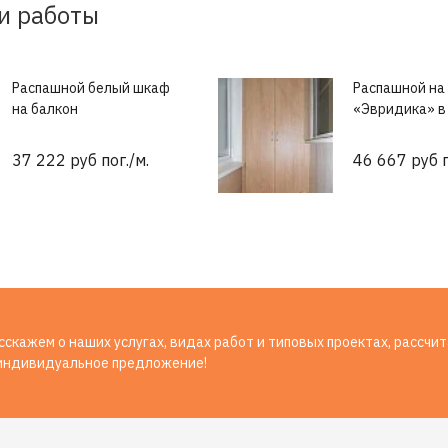
и работы
Распашной белый шкаф
Распашной на
на балкон
«Эвридика» в
37 222 руб пог./м.
46 667 руб п
скажем о наших услугах, видах работ и типовых проектах, рассчи
индивидуальное предложение!