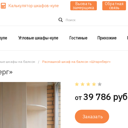
Вызвать
Обратная
Калькулятор шкафов-купе
замерщика
связь
Поиск
упе
Угловые шкафы-купе
Гостиные
Прихожие
ые шкафы на балкон
/
Распашной шкаф на балкон «Штарнберг»
ерг»
39 786 руб
от
Заказать