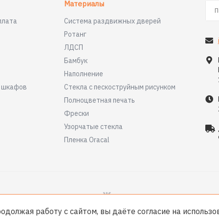
Материалы
плата
Система раздвижных дверей
Ротанг
ЛДСП
Бамбук
Наполнение
я шкафов
Стекла с пескоструйным рисунком
Полноцветная печать
Фрески
Узорчатые стекла
Пленка Oracal
родолжая работу с сайтом, вы даёте согласие на использ