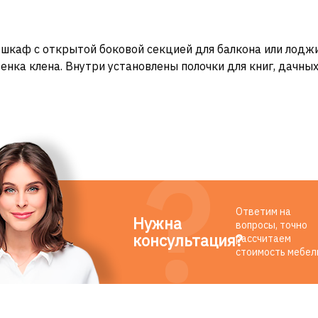
шкаф с открытой боковой секцией для балкона или лоджи
енка клена. Внутри установлены полочки для книг, дачны
Ответим на
Нужна
вопросы, точно
консультация?
рассчитаем
стоимость мебел